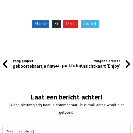
Share
+1
Pin It
Tweet
Vorig project
Volgend project
naar portfolio
geboortekaartje finn
Ansichtkaart ‘Enjoy’
Laat een bericht achter!
Ik ben nieuwsgierig naar je commentaar! Je e-mail adres wordt niet
getoond.