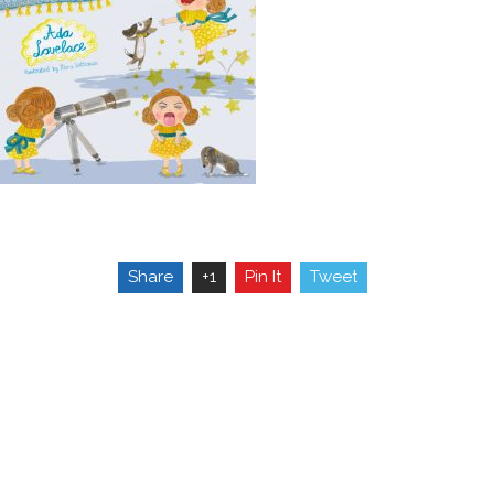
Share
+1
Pin It
Tweet