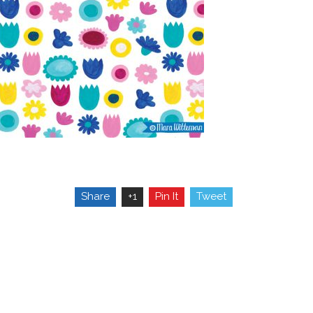
Share
+1
Pin It
Tweet