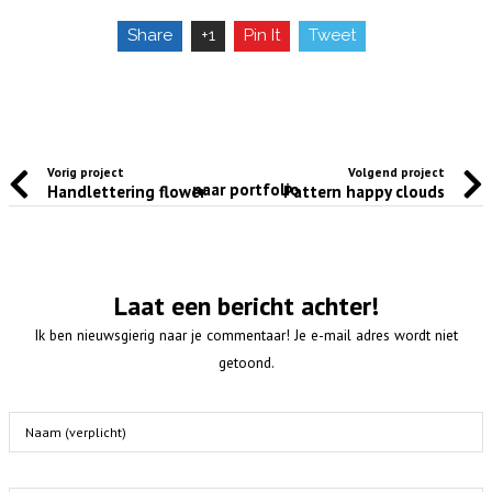
Share
+1
Pin It
Tweet
Vorig project
Volgend project
naar portfolio
Handlettering flower
Pattern happy clouds
Laat een bericht achter!
Ik ben nieuwsgierig naar je commentaar! Je e-mail adres wordt niet
getoond.