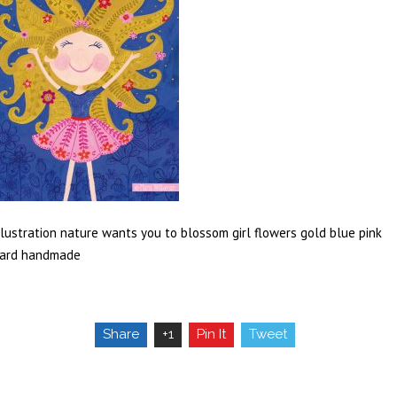
llustration nature wants you to blossom girl flowers gold blue pink
ard handmade
Share
+1
Pin It
Tweet