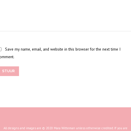
Save my name, email, and website in this browser for the next time I
omment.
STUUR
All designs and images are © 2020 Mara Witteman unless otherwise credited. If you are