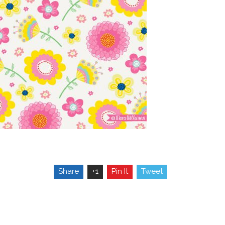
Share
+1
Pin It
Tweet