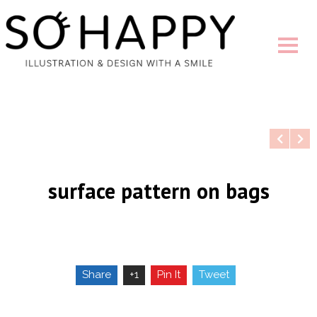
surface pattern on bags
Share
+1
Pin It
Tweet