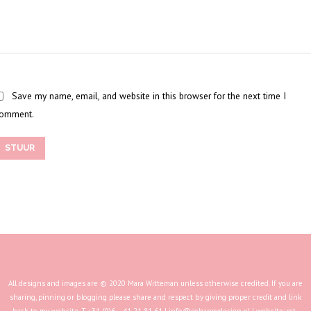
Save my name, email, and website in this browser for the next time I
omment.
STUUR
All designs and images are © 2020 Mara Witteman unless otherwise credited. If you are
sharing, pinning or blogging please share and respect by giving proper credit and link