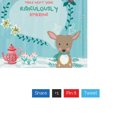
Share
+1
Pin It
Tweet