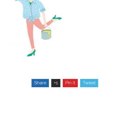
Share
+1
Pin It
Tweet